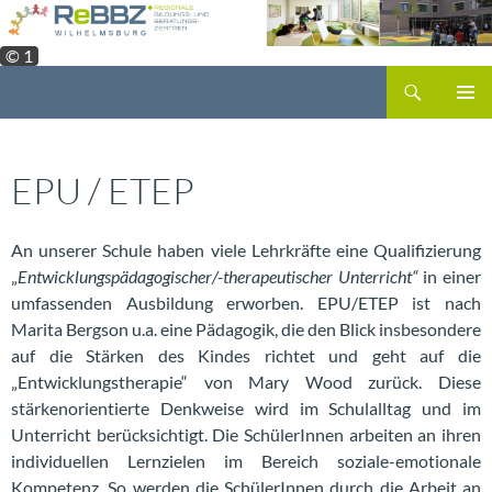
Zum
Inhalt
© 1
springen
Suchen
PRIMÄR
MENÜ
EPU / ETEP
An unserer Schule haben viele Lehrkräfte eine Qualifizierung
„
Entwicklungspädagogischer/-therapeutischer Unterricht“
in einer
umfassenden Ausbildung erworben. EPU/ETEP ist nach
Marita Bergson u.a. eine Pädagogik, die den Blick insbesondere
auf die Stärken des Kindes richtet und geht auf die
„Entwicklungstherapie“ von Mary Wood zurück. Diese
stärkenorientierte Denkweise wird im Schulalltag und im
Unterricht berücksichtigt. Die SchülerInnen arbeiten an ihren
individuellen Lernzielen im Bereich soziale-emotionale
Kompetenz. So werden die SchülerInnen durch die Arbeit an