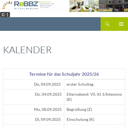
Zum
Inhalt
© 1
springen
Suchen
PRIMÄR
MENÜ
KALENDER
Termine für das Schuljahr 2025/26
Do, 04.09.2025
erster Schultag
Do, 04.09.2025
Elternabend: VS, Kl 1/Intensivo
(K)
Mo, 08.09.2025
Begrüßung (Z)
Di, 09.09.2025
Einschulung (K)