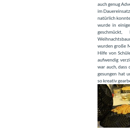
auch genug Adve
im Dauereinsatz
natürlich konnte
wurde in einig
geschmückt, 
Weihnachtsbaum
wurden große M
Hilfe von Schül
aufwendig verz
war auch, dass 
gesungen hat u
so kreativ gearb