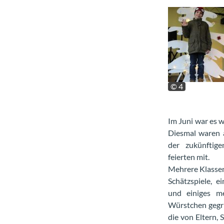
© 4
Im Juni war es w
Diesmal waren 
der zukünftige
feierten mit.
Mehrere Klassen
Schätzspiele, e
und einiges me
Würstchen gegri
die von Eltern,