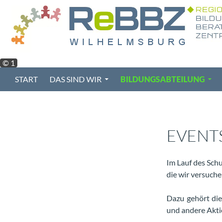
Zum
Inhalt
springen
© 1
Suchen
START
DAS SIND WIR
BILDUNGSABTEILUNG
EVENT
Im Lauf des Schul
die wir versuch
Dazu gehört die 
und andere Akti