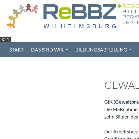
Zum
Inhalt
springen
© 1
Suchen
START
DAS SIND WIR
BILDUNGSABTEILUNG
GEWAL
GiK (Gewaltprä
Die Maßnahme „G
zehn Säulen des
Der Arbeitsbere
Familienhilfe 