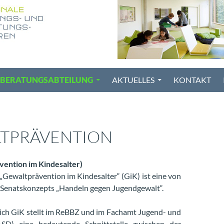
BERATUNGSABTEILUNG
AKTUELLES
KONTAKT
TPRÄVENTION
vention im Kindesalter)
ewaltprävention im Kindesalter“ (GiK) ist eine von
 Senatskonzepts „Handeln gegen Jugendgewalt“.
ich GiK stellt im ReBBZ und im Fachamt Jugend- und
(ASD) eine bedeutende Schnittstelle zwischen der