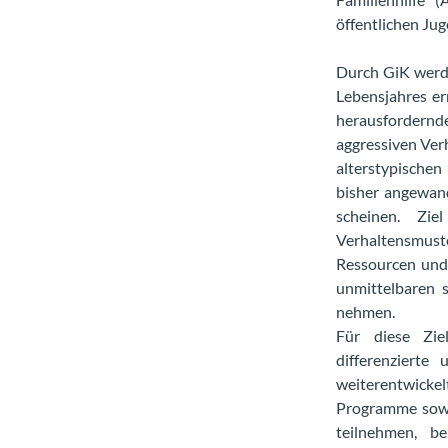
öffentlichen Ju
Durch GiK werde
Lebensjahres er
herausfordernde
aggressiven Ver
alterstypische
bisher angewan
scheinen. Zie
Verhaltensmu
Ressourcen und 
unmittelbaren 
nehmen.
Für diese Zie
differenzierte
weiterentwicke
Programme sowie
teilnehmen, b