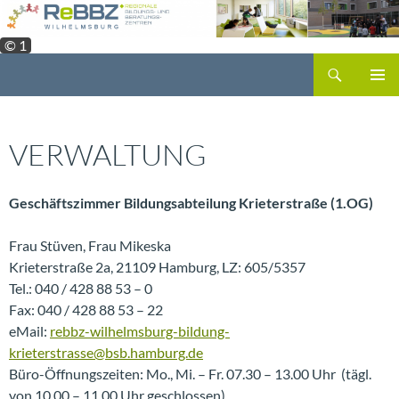
Zum
Inhalt
© 1
springen
Suchen
PRIMÄR
MENÜ
VERWALTUNG
Geschäftszimmer Bildungsabteilung Krieterstraße (1.OG)
Frau Stüven, Frau Mikeska
Krieterstraße 2a, 21109 Hamburg, LZ: 605/5357
Tel.: 040 / 428 88 53 – 0
Fax: 040 / 428 88 53 – 22
eMail:
rebbz-wilhelmsburg-bildung-
krieterstrasse@bsb.hamburg.de
Büro-Öffnungszeiten: Mo., Mi. – Fr. 07.30 – 13.00 Uhr (tägl.
von 10.00 – 11.00 Uhr geschlossen)