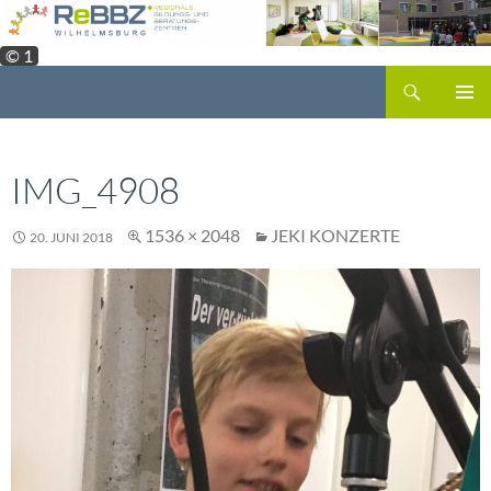
Zum
Inhalt
© 1
springen
Suchen
PRIMÄR
MENÜ
IMG_4908
1536 × 2048
JEKI KONZERTE
20. JUNI 2018